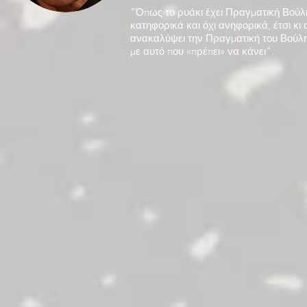
"Όπως το ρυάκι έχει Πραγματική Βούλ
κατηφορικά και όχι ανηφορικά, έτσι κι 
ανακαλύψει την Πραγματική του Βούλ
με αυτό που «πρέπει» να κάνει".