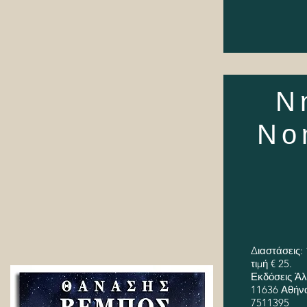
Ν
Νο
Διαστάσεις: 
τιμή € 25.
Εκδόσεις Ά
11636 Αθήνα,
7511395