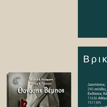
Βρι
Διαστάσεις: 
240 σελίδες
Εκδόσεις Ά
11636 Αθήνα
7511395