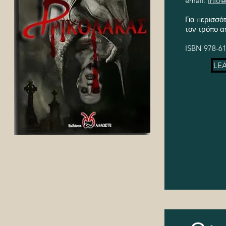
email:
info@
Για περισσό
τον τρόπο α
ISBN 978-61
LE