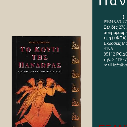
Πα
ISBN 960-77
Σελίδες 278,
ασπρόμαυρε
τιμή (+ΦΠΑ) 
Εκδόσεις Μά
4196
85112 ΡΟΔ
τηλ. 22410 7
mail
info@ve