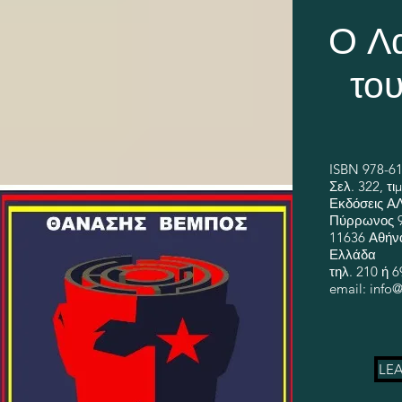
Ο Λ
του
ISBN 978-61
Σελ. 322, τ
Εκδόσεις 
Πύρρωνος 9
11636 Αθήν
Ελλάδα
τηλ. 210 ή 
email: info@
LE