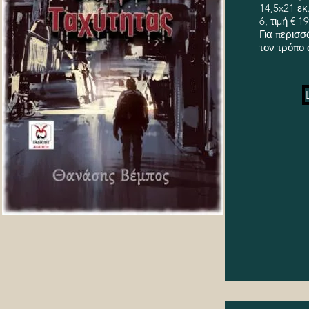
14,5x21 εκ
6, τιμή € 1
Για περισσ
τον τρόπο