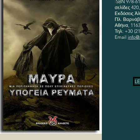
I
SBN 978-61
σελίδες 420,
Εκδόσεις Ά
Πλ. Βαρνά
Αθήνα, 116
Τηλ: +30 (21
Email
info@
L