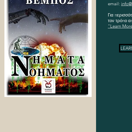
email:
info@
Για περισσότ
τον τρόπο α
"Learn Mor
LEAR