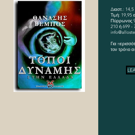
Διαστ.: 14,5
Τιμή: 19,95
Πύρρωνος 9-
210 ή 699 -
info@alloste
Για περισσό
τον τρόπο α
LE