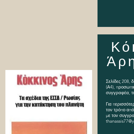
Κό
Άρ
Σελίδες 208, δ
(Α4), προσωπι
συγγραφέα, τι
Για περισσότε
τον τρόπο απ
με τον συγγρ
thanassis77@