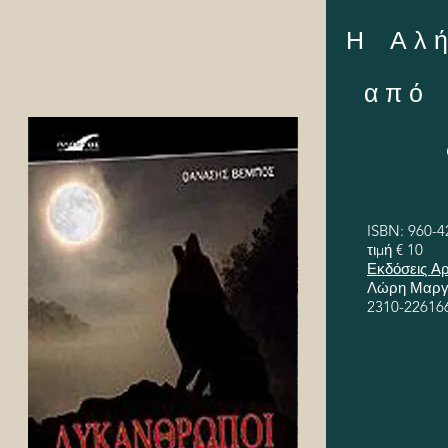
Η Αλ
από
ISBN: 960-4
τιμή € 10
Εκδόσεις Α
Λώρη Μαργαρ
2310-226166