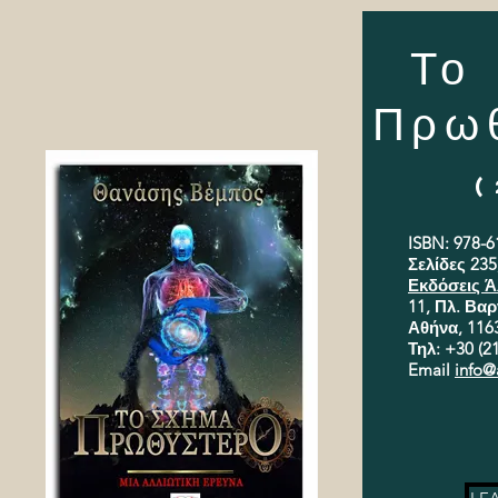
Το
Πρω
(
ISBN: 978-6
Σελίδες 235,
Εκδόσεις 
11, Πλ. Βα
Αθήνα, 116
Τηλ: +30 (2
Email
info@