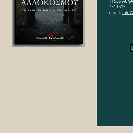
11636 Αθήνα
7511395
email:
info@