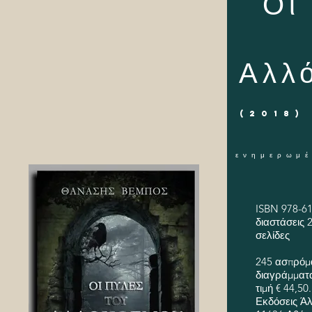
Οι
Αλλ
(2018) 
ενημερωμ
ISBN 978-61
διαστάσεις 2
σελίδες
245 ασπρόμ
διαγράμματα
τιμή € 44,50.
Εκδόσεις Ά