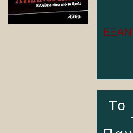
ΕΞΑΝ
Το