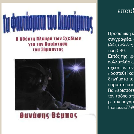
επαυ
Προσωπική έ
συγγραφέα, δ
(Α4), σελίδες
τιμή € 40.
Εκτός της πρ
πολλαπλάσι
σχέση με την
προστεθεί κα
διηγήματα το
παραρτήματ
Για περισσότ
τον τρόπο απ
με τον συγγ
thanassis77