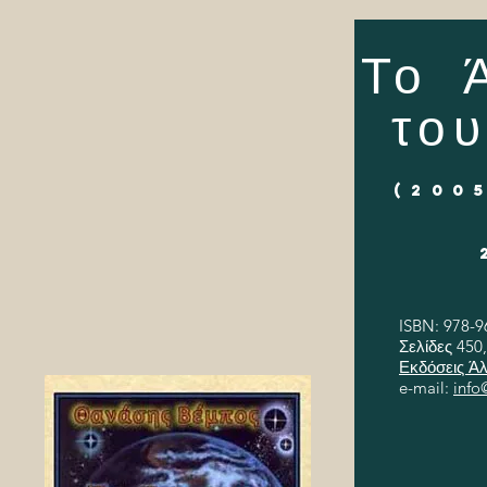
Το 
το
(2005
ISBN: 978-9
Σελίδες 450,
Εκδόσεις Ά
e-mail:
info