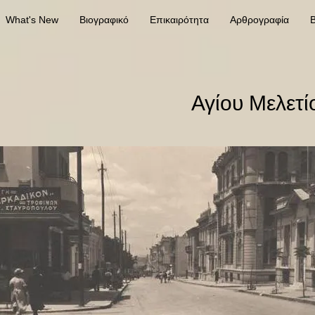
What's New
Βιογραφικό
Επικαιρότητα
Αρθρογραφία
Β
Αγίου Μελετί