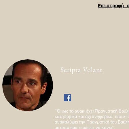
Επιστροφή 
Scripta Volant
"Όπως το ρυάκι έχει Πραγματική Βούλ
κατηφορικά και όχι ανηφορικά, έτσι κι 
ανακαλύψει την Πραγματική του Βούλ
με αυτό που «πρέπει» να κάνει".