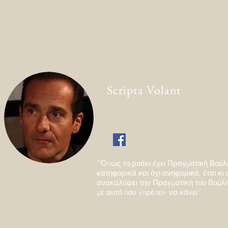
Scripta Volant
"Όπως το ρυάκι έχει Πραγματική Βούλ
κατηφορικά και όχι ανηφορικά, έτσι κι 
ανακαλύψει την Πραγματική του Βούλ
με αυτό που «πρέπει» να κάνει".