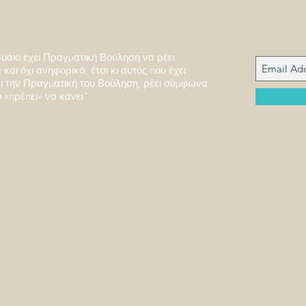
υάκι έχει Πραγματική Βούληση να ρέει
και όχι ανηφορικά, έτσι κι αυτός που έχει
 την Πραγματική του Βούληση, ρέει σύμφωνα
 «πρέπει» να κάνει".