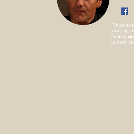
"Όπως το ρ
κατηφορικά 
ανακαλύψει
με αυτό που