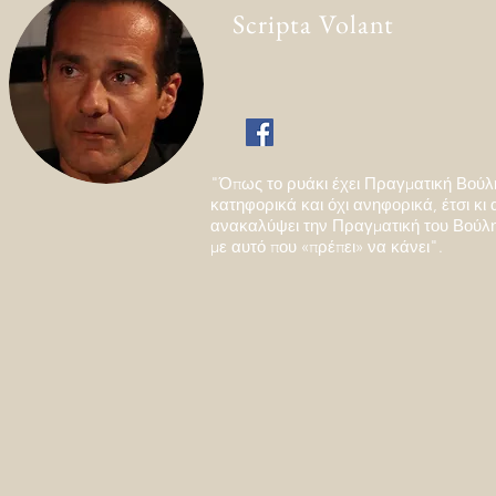
Scripta Volant
"Όπως το ρυάκι έχει Πραγματική Βούλ
κατηφορικά και όχι ανηφορικά, έτσι κι 
ανακαλύψει την Πραγματική του Βούλ
με αυτό που «πρέπει» να κάνει".